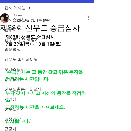
전체 게시물
Borim
전체 게시물
2022년 9월 8일
1분 분량
제88회 선무도 승급심사
선무도
제88회 선무도 승급심사 
선무도 수련 체험기
9월 29일(목) ~ 10월 1일(토)
법문명상
선무도 홈트레이닝
붓다스토리
“승급심사는 그 동안 갈고 닦은 동작을 
점검하는 시간입니다.
선무도 기사
선무도총본산골굴사
부담 갖지 마시고 자신의 동작을 점검하
시명상
고 
교정하는 시간을 가져보세요.
선무도사진
집중명상
감사합니다.”
골굴사