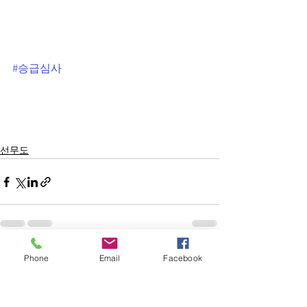
#승급심사
선무도
Phone
Email
Facebook
전체 보기
최근 게시물