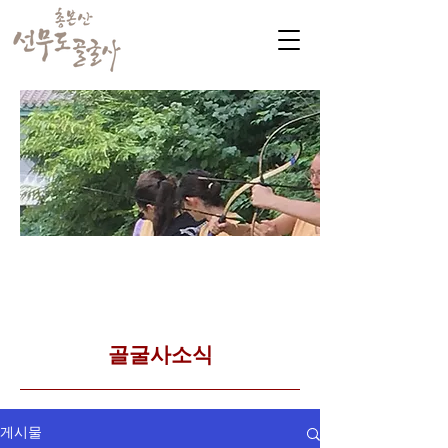
​커뮤니티
Golgulsa community
골굴사 템플스테이 소식
​골굴사소식
게시물