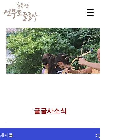
​커뮤니티
Golgulsa community
골굴사 템플스테이 소식
​골굴사소식
게시물