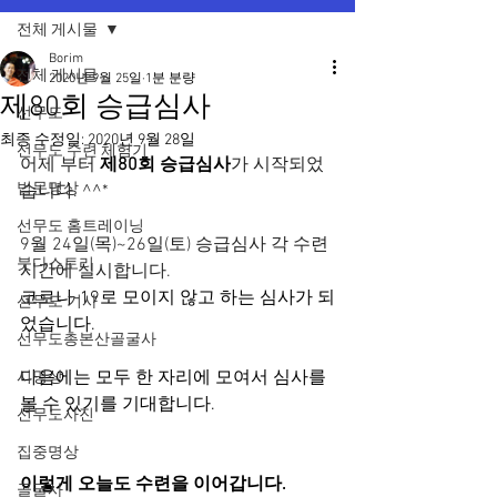
전체 게시물
Borim
전체 게시물
2020년 9월 25일
1분 분량
제80회 승급심사
선무도
최종 수정일:
2020년 9월 28일
선무도 수련 체험기
어제 부터 
제80회 승급심사
가 시작되었
법문명상
습니다. ^^*
선무도 홈트레이닝
9월 24일(목)~26일(토) 승급심사 각 수련
붓다스토리
시간에 실시합니다.
코로나-19로 모이지 않고 하는 심사가 되
선무도 기사
었습니다. 
선무도총본산골굴사
다음에는 모두 한 자리에 모여서 심사를 
시명상
볼 수 있기를 기대합니다.
선무도사진
집중명상
이렇게 오늘도 수련을 이어갑니다. 
골굴사