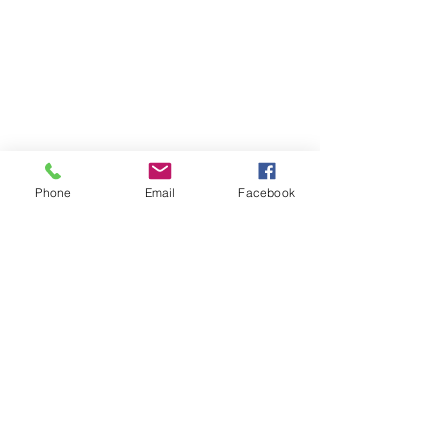
Phone
Email
Facebook
#선무도_승급심사
#선무도_서울본원