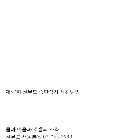
제67회 선무도 승단심사 사진앨범
몸과 마음과 호흡의 조화
선무도 서울본원 02-763-2980