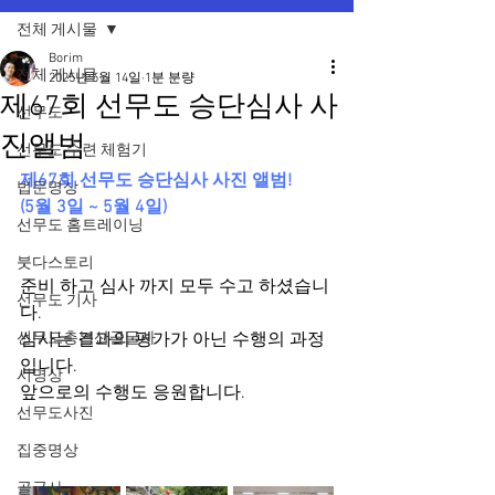
전체 게시물
Borim
전체 게시물
2025년 5월 14일
1분 분량
제67회 선무도 승단심사 사
선무도
진앨범
선무도 수련 체험기
제67회 선무도 승단심사 사진 앨범!
법문명상
(5월 3일 ~ 5월 4일)
선무도 홈트레이닝
붓다스토리
준비 하고 심사 까지 모두 수고 하셨습니
선무도 기사
다.
선무도총본산골굴사
심사는 결과의 평가가 아닌 수행의 과정
입니다.
시명상
앞으로의 수행도 응원합니다.
선무도사진
집중명상
골굴사