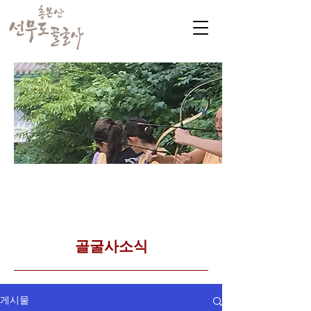
​커뮤니티
Golgulsa community
골굴사 템플스테이 소식
​골굴사소식
게시물