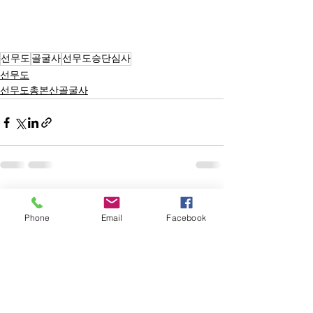
선무도
골굴사
선무도승단심사
선무도
선무도총본산골굴사
전체 보기
최근 게시물
Phone
Email
Facebook