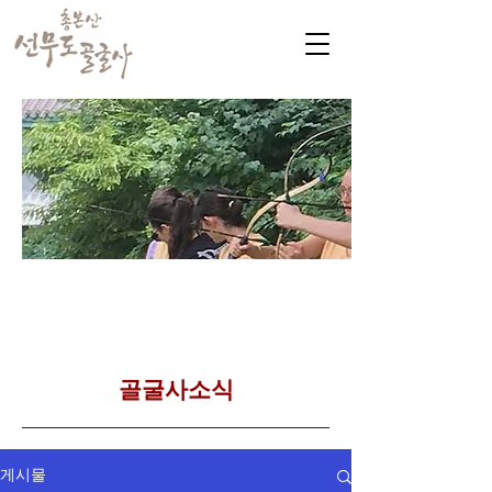
​커뮤니티
Golgulsa community
골굴사 템플스테이 소식
​골굴사소식
게시물