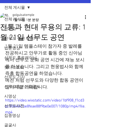
전체 게시물
golgulsatemple
전체 게시물
1월 24일
1분 분량
전통과 현대 무용의 교류: 1
선무도
월 21일 선무도 공연
선무도 수련 체험기
1월 21일 템플스테이 참가자 중 발레를 
법문명상
전공하시고 안무가로 활동 중인 신아님
선무도 홈트레이닝
께서 선무도 문화 공연 시간에 재능 보시
를 하셨습니다. 그리고 현웅법사와 함께 
붓다스토리
즉흥 합동공연을 하였습니다.
선무도 기사
예전 처럼 선무도와 다양한 합동 공연이 
선무도총본산골굴사
많아지길 기대합니다.
시명상
https://video.wixstatic.com/video/1bf908_f1cd3
선무도사진
bc30d4047be8feae88f9be0e007/1080p/mp4/file.
mp4
집중명상
골굴사