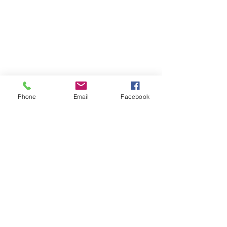
Phone
Email
Facebook
댓글
108배 방석 세탁
댓글을 입력하세요.
활기찬 기운 가득했던 중국