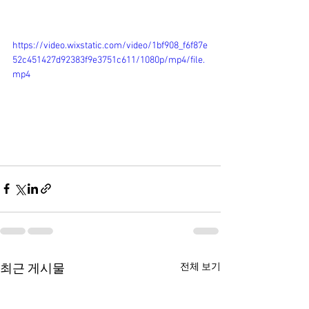
https://video.wixstatic.com/video/1bf908_f6f87e
52c451427d92383f9e3751c611/1080p/mp4/file.
mp4
전체 보기
최근 게시물