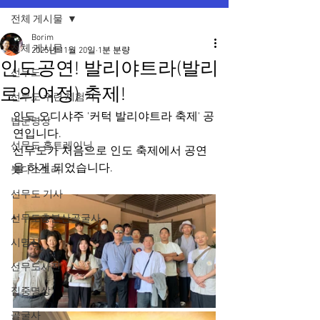
전체 게시물
Borim
전체 게시물
2025년 11월 20일
1분 분량
인도공연! 발리야트라(발리
선무도
로의여정) 축제!
선무도 수련 체험기
인도 오디샤주 '커턱 발리야트라 축제' 공
법문명상
연입니다.
선무도 홈트레이닝
선무도가 처음으로 인도 축제에서 공연
을 하게 되었습니다.
붓다스토리
선무도 기사
선무도총본산골굴사
시명상
선무도사진
집중명상
골굴사