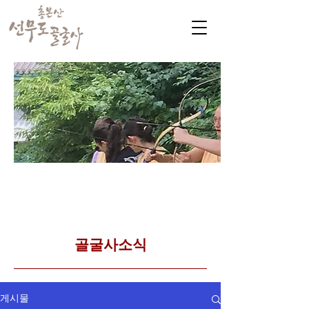
​커뮤니티
Golgulsa community
골굴사 템플스테이 소식
​골굴사소식
게시물