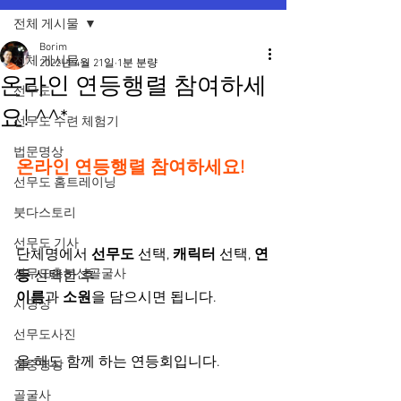
전체 게시물
Borim
전체 게시물
2022년 4월 21일
1분 분량
온라인 연등행렬 참여하세
선무도
요! ^^*
선무도 수련 체험기
법문명상
온라인 연등행렬 참여하세요!
선무도 홈트레이닝
붓다스토리
선무도 기사
단체명에서 
선무도
 선택, 
캐릭터
 선택, 
연
선무도총본산골굴사
등 
선택한 후
이름
과 
소원
을 담으시면 됩니다.
시명상
선무도사진
올 해도 함께 하는 연등회입니다.
집중명상
골굴사