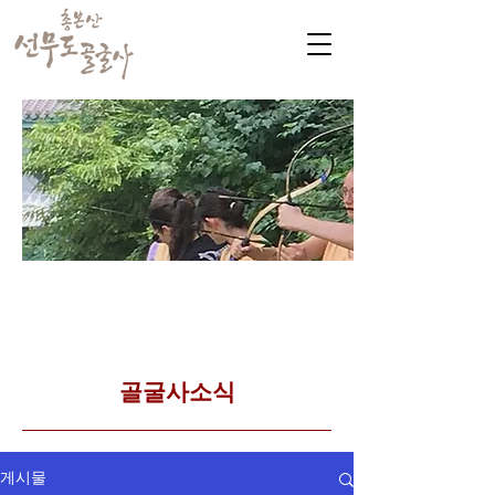
​커뮤니티
Golgulsa community
골굴사 템플스테이 소식
​골굴사소식
게시물