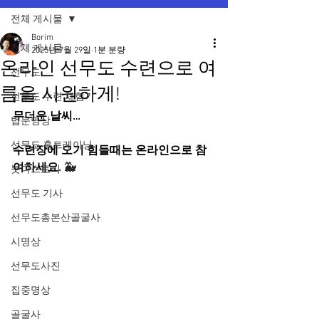
전체 게시물
Borim
전체 게시물
2025년 7월 29일
1분 분량
온라인 선무도 수련으로 여
선무도
름을 시원하게!
선무도 수련 체험기
무더운 날씨… 
법문명상
선무도 홈트레이닝
수련장에 오기 힘들때는 온라인으로 참
여하세요. 
🐳
붓다스토리
선무도 기사
선무도총본산골굴사
시명상
선무도사진
집중명상
골굴사