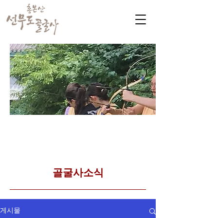
​커뮤니티
Golgulsa community
골굴사 템플스테이 소식
​골굴사소식
게시물