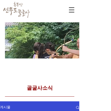
​커뮤니티
Golgulsa community
골굴사 템플스테이 소식
​골굴사소식
게시물