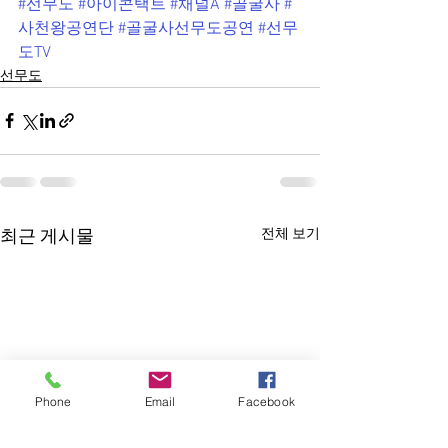
#선무도
#아이콘택트
#채널A
#골굴사
#
사천왕공연단
#골굴사선무도공연
#선무
도TV
선무도
전체 보기
최근 게시물
Phone
Email
Facebook