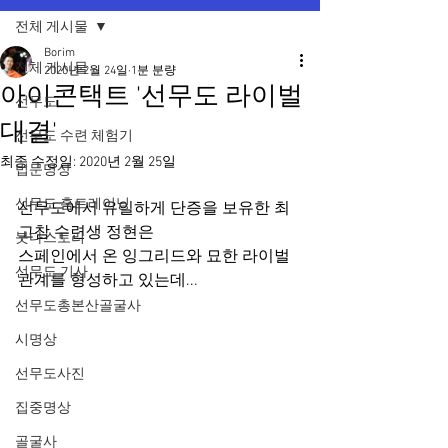
전체 게시물
Borim
전체 게시물
2020년 2월 24일
1분 분량
아이콘택트 '선무도 라이벌
선무도
대결'
선무도 수련 체험기
최종 수정일:
2020년 2월 25일
법문명상
선무도 홈트레이닝
선무도에서 유일하게 단증을 보유한 최
고참 수련생 정현은
붓다스토리
스페인에서 온 잉그리드와 묘한 라이벌 
선무도 기사
관계를 형성하고 있는데...
선무도총본산골굴사
시명상
선무도사진
집중명상
골굴사