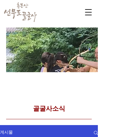
​커뮤니티
Golgulsa community
골굴사 템플스테이 소식
​골굴사소식
게시물