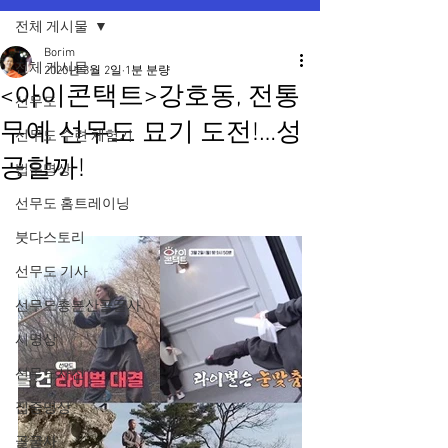
전체 게시물
Borim
전체 게시물
2020년 3월 2일
1분 분량
<아이콘택트>강호동, 전통
선무도
무예 선무도 묘기 도전!…성
선무도 수련 체험기
공할까!
법문명상
선무도 홈트레이닝
붓다스토리
선무도 기사
선무도총본산골굴사
시명상
선무도사진
집중명상
골굴사