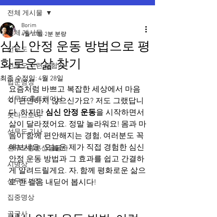
전체 게시물
Borim
전체 게시물
4월 27일
2분 분량
심신 안정 운동 방법으로 평
선무도
화로운 삶 찾기
선무도 수련 체험기
최종 수정일:
4월 28일
법문명상
요즘처럼 바쁘고 복잡한 세상에서 마음
선무도 홈트레이닝
이 편안하지 않으신가요? 저도 그랬답니
다. 하지만 
심신 안정 운동
을 시작하면서 
붓다스토리
삶이 달라졌어요. 정말 놀라워요! 몸과 마
선무도 기사
음이 함께 편안해지는 경험, 여러분도 꼭 
해보세요. 오늘은 제가 직접 경험한 심신 
선무도총본산골굴사
안정 운동 방법과 그 효과를 쉽고 간결하
시명상
게 알려드릴게요. 자, 함께 평화로운 삶으
선무도사진
로 한 걸음 내딛어 봅시다!
집중명상
골굴사