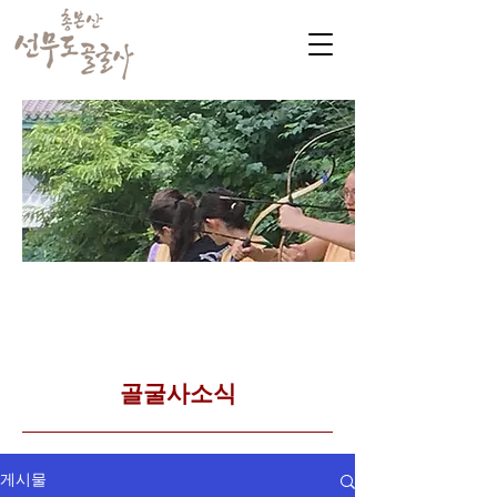
​커뮤니티
Golgulsa community
골굴사 템플스테이 소식
​골굴사소식
게시물