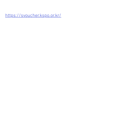
https://svoucher.kspo.or.kr/