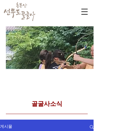
​커뮤니티
Golgulsa community
골굴사 템플스테이 소식
​골굴사소식
게시물