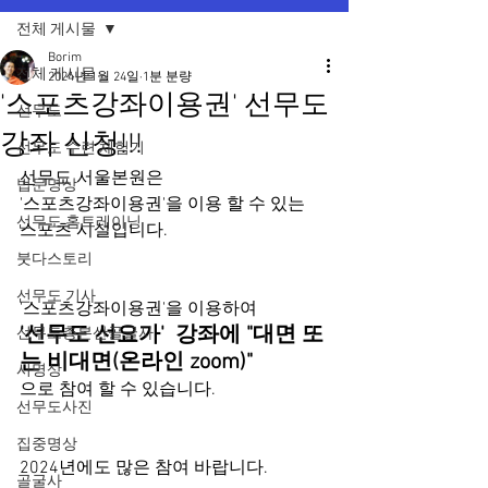
전체 게시물
Borim
전체 게시물
2024년 1월 24일
1분 분량
'스포츠강좌이용권' 선무도
선무도
강좌 신청!!!
선무도 수련 체험기
선무도 서울본원은 
법문명상
'스포츠강좌이용권'을 이용 할 수 있는 
선무도 홈트레이닝
스포츠 시설입니다.
붓다스토리
선무도 기사
'스포츠강좌이용권'을 이용하여
'선무도 선요가'  강좌에 "대면 또
선무도총본산골굴사
는 비대면(온라인 zoom)"
시명상
으로 참여 할 수 있습니다.
선무도사진
집중명상
2024년에도 많은 참여 바랍니다.  
골굴사