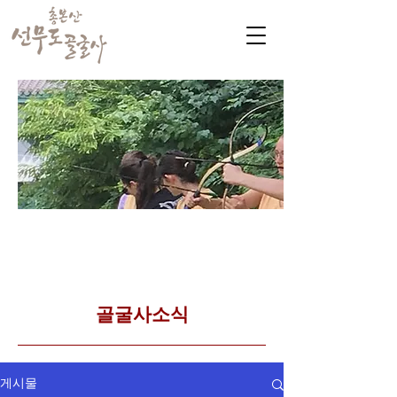
​커뮤니티
Golgulsa community
골굴사 템플스테이 소식
​골굴사소식
게시물