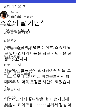
전체 게시물
Borim
전체 게시물
5월 15일
1분 분량
스승의 날 기념식
선무도
[선무도서울]🌈
선무도 수련 체험기
법문명상
어제 큰스님의 특별연수 이후, 스승의 날
선무도 홈트레이닝
을 맞아 감사의 마음을 담은 기념식을 진
붓다스토리
행하였습니다.
선무도 기사
서울에서 활동 중인 법사님·사범님들, 그
선무도총본산골굴사
리고 연수에 참여하신 회원분들께서 함
시명상
께 자리해 더욱 뜻깊은 시간이 되었습니
다.
선무도사진
집중명상
이정하님께서 꽃다발을, 현기 법사님께
서 감사 케이크를, Jeanne님께서 정성 어
골굴사