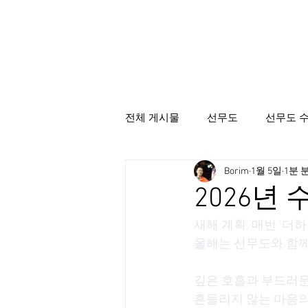
전체 게시물
선무도
선무도 
Borim
1월 5일
1분 
선무도총본산골굴사
시명상
2026년 
새해 계획, 매번 ’더
올해는 선무도와 함께
깊은 호흡과 부드러운
흔들리지 않는 마음의