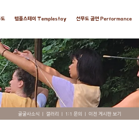
무도
템플스테이 Templestay
선무도 공연 Performance
골굴사소식
|
갤러리
|
1:1 문의
|
이전 게시판 보기