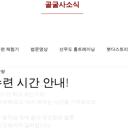
​골굴사소식
수련 체험기
법문명상
선무도 홈트레이닝
붓다스토리
분량
선무도사진
집중명상
골굴사
수련 시간 안내!
하기‘만 하고 계신가요?
 비워내고, 다시 채우는 시간을 가져보세요.
 움직임 속에 몸의 유연함은 물론,
 근육까지 길러집니다.