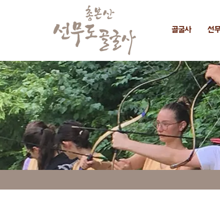
골굴사
선