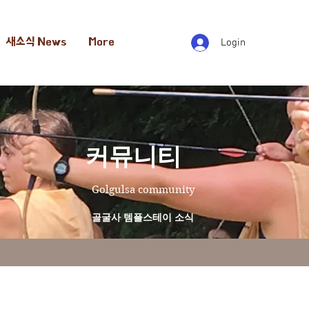
새소식 News
More
Login
​커뮤니티
Golgulsa community
골굴사 템플스테이 소식