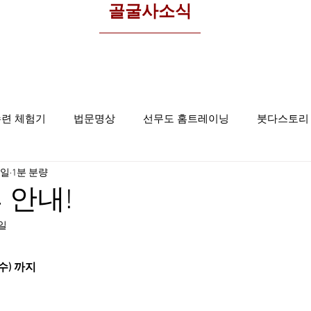
​골굴사소식
수련 체험기
법문명상
선무도 홈트레이닝
붓다스토리
8일
1분 분량
선무도사진
집중명상
골굴사
 안내!
9일
(수) 까지 