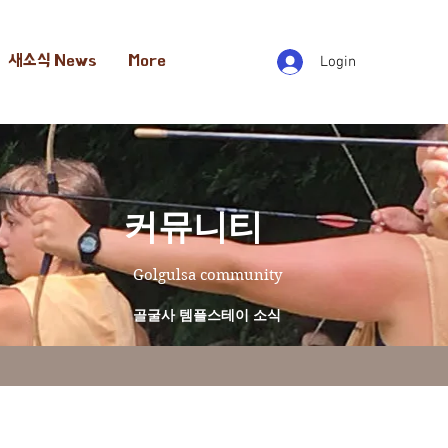
새소식 News
More
Login
​커뮤니티
Golgulsa community
골굴사 템플스테이 소식