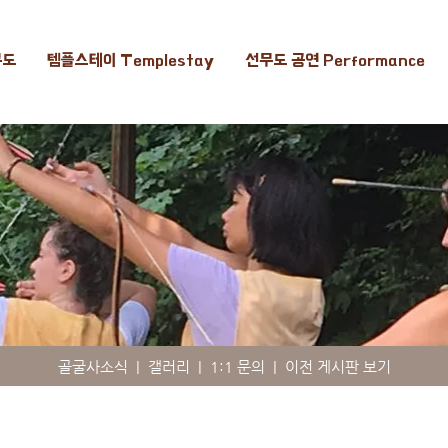
무도
템플스테이 Templestay
선무도 공연 Performance
골굴사소식
|
갤러리
|
1:1 문의
|
이전 게시판 보기