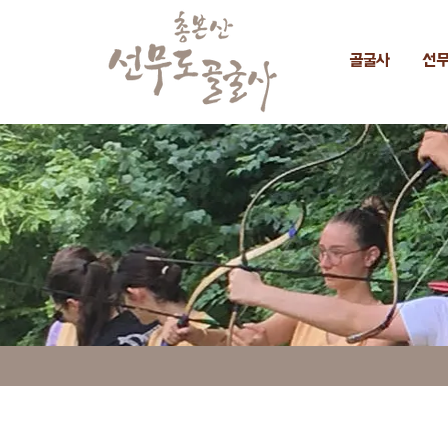
골굴사
선