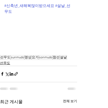
#신축년_새해복많이받으세요
#설날_선
무도
선무도
sunmudo
명상
요가
sonmudo
참선
설날
선무도
전체 보기
최근 게시물