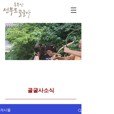
​커뮤니티
Golgulsa community
골굴사 템플스테이 소식
​골굴사소식
게시물