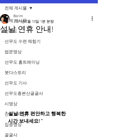
전체 게시물
Borim
전체 게시물
2021년 2월 10일
1분 분량
설날 연휴 안내!
선무도
선무도 수련 체험기
법문명상
선무도 홈트레이닝
붓다스토리
선무도 기사
선무도총본산골굴사
시명상
" 설날 연휴 편안하고 행복한 
선무도사진
  시간 보내세요! "
집중명상
골굴사