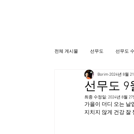
전체 게시물
선무도
선무도 
Borim
2024년 8월 2
선무도총본산골굴사
시명상
선무도 9
최종 수정일:
2024년 8월 2
가을이 더디 오는 날
지치지 않게 건강 잘