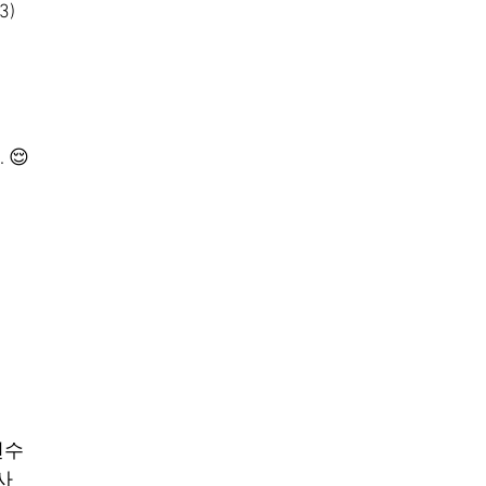
3)
😌
 
연수
굴사