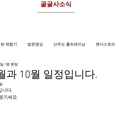
​골굴사소식
수련 체험기
법문명상
선무도 홈트레이닝
붓다스토리
1일
1분 분량
선무도사진
집중명상
골굴사
월과 10월 일정입니다.
7일
입니다.
 챙기세요.