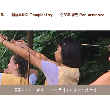
무도
템플스테이 Templestay
선무도 공연 Performance
골굴사소식
|
갤러리
|
1:1 문의
|
이전 게시판 보기