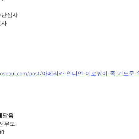
승단심사
골굴사
nmudoseoul.com/post/아메리카-인디언-이로쿼이-족-기도
깨달음
선무도!
80