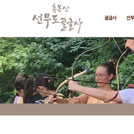
골굴사
선