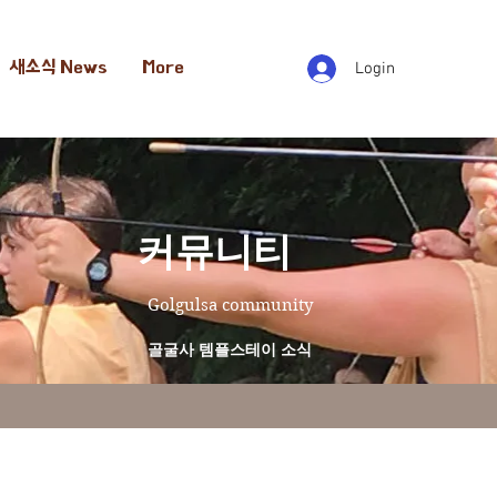
새소식 News
More
Login
​커뮤니티
Golgulsa community
골굴사 템플스테이 소식