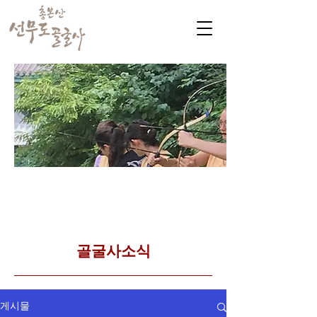
​커뮤니티
Golgulsa community
골굴사 템플스테이 소식
​골굴사소식
게시물