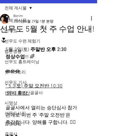
전체 게시물
Borim
전체 게시물
2025년 4월 29일
1분 분량
선무도 5월 첫 주 수업 안내!
선무도
🌷
선무도 수련 체험기
5월 3일(토) 
주말반 오후 2:30 
법문명상
정상수업
!!! 🌈
선무도 홈트레이닝
🪷🪷🪷
붓다스토리
선무도 기사
* 5.3(토) 주말 오전반 10:30
선무도총본산골굴사
 임시 휴강. 
시명상
골굴사에서 열리는 승단심사 참가 
선무도사진
관계로 이번 주 ‘주말 오전반’은 
휴강합니다. 양해를 구합니다. 🙂‍↔️
집중명상
골굴사