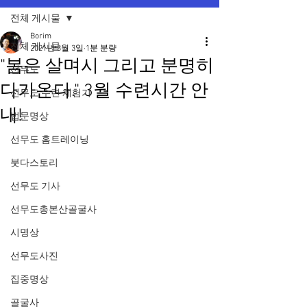
전체 게시물
Borim
전체 게시물
2021년 3월 3일
1분 분량
"봄은 살며시 그리고 분명히
선무도
다가온다." 3월 수련시간 안
선무도 수련 체험기
내!
법문명상
선무도 홈트레이닝
붓다스토리
선무도 기사
선무도총본산골굴사
시명상
선무도사진
집중명상
골굴사