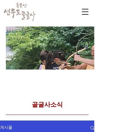
​커뮤니티
Golgulsa community
골굴사 템플스테이 소식
​골굴사소식
게시물