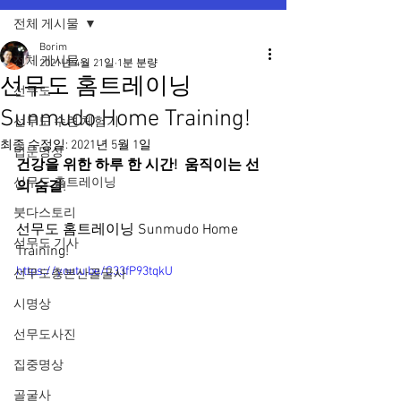
전체 게시물
Borim
전체 게시물
2021년 4월 21일
1분 분량
선무도 홈트레이닝
선무도
Sunmudo Home Training!
선무도 수련 체험기
최종 수정일:
2021년 5월 1일
법문명상
건강을 위한 하루 한 시간!  움직이는 선
선무도 홈트레이닝
의 숨결
!
붓다스토리
선무도 홈트레이닝 Sunmudo Home 
선무도 기사
Training!
https://youtu.be/C33fP93tqkU
선무도총본산골굴사
시명상
선무도사진
집중명상
골굴사