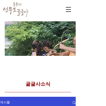
​커뮤니티
Golgulsa community
골굴사 템플스테이 소식
​골굴사소식
게시물