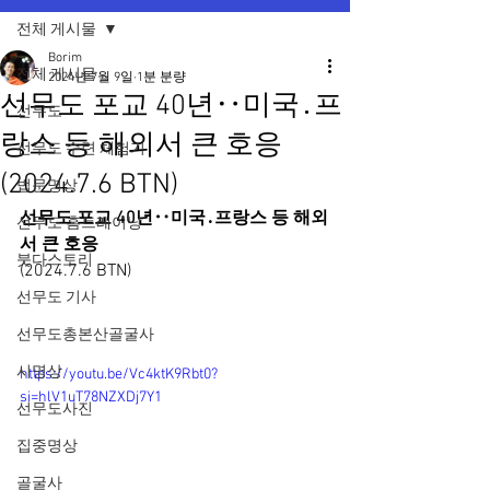
전체 게시물
Borim
전체 게시물
2024년 7월 9일
1분 분량
선무도 포교 40년‥미국․프
선무도
랑스 등 해외서 큰 호응
선무도 수련 체험기
(2024.7.6 BTN)
법문명상
선무도 포교 40년‥미국․프랑스 등 해외
선무도 홈트레이닝
서 큰 호응
붓다스토리
(2024.7.6 BTN)
선무도 기사
선무도총본산골굴사
시명상
https://youtu.be/Vc4ktK9Rbt0?
si=hlV1uT78NZXDj7Y1
선무도사진
집중명상
골굴사