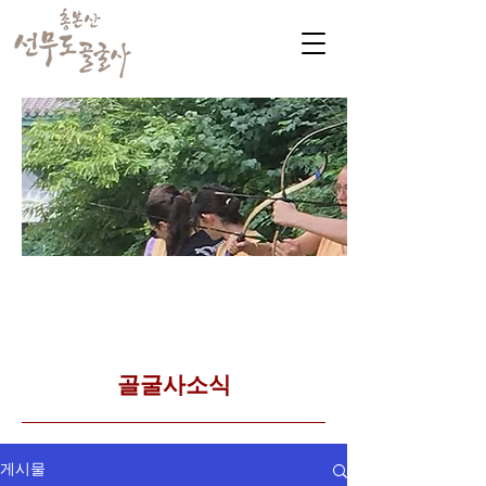
​커뮤니티
Golgulsa community
골굴사 템플스테이 소식
​골굴사소식
게시물