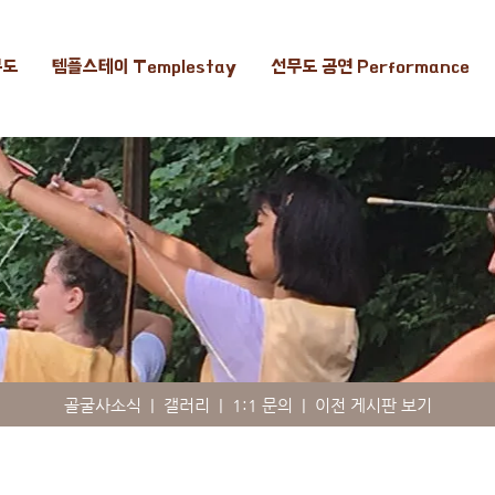
무도
템플스테이 Templestay
선무도 공연 Performance
골굴사소식
|
갤러리
|
1:1 문의
|
이전 게시판 보기