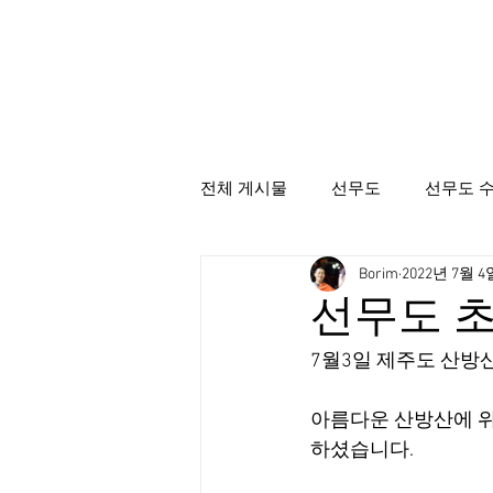
전체 게시물
선무도
선무도 
Borim
2022년 7월 4
선무도총본산골굴사
시명상
선무도 초
7월3일 제주도 산방
아름다운 산방산에 위
하셨습니다. 