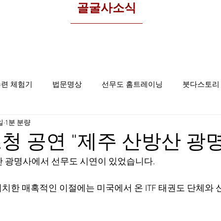
​골굴사소식
수련 체험기
법문명상
선무도 홈트레이닝
붓다스토리
일
1분 분량
선무도사진
집중명상
골굴사
청 공연 "제주 산방산 광
산 광명사에서 선무도 시연이 있었습니다.
치한 매혹적인 이절에는 미국에서 온 ITF 태권도 단체와 