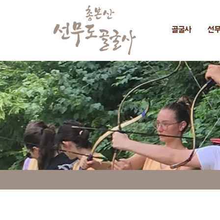
골굴사
선