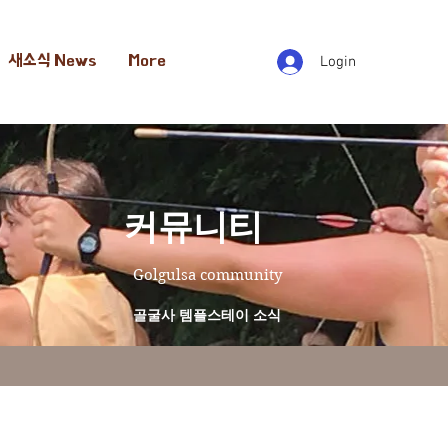
새소식 News
More
Login
​커뮤니티
Golgulsa community
골굴사 템플스테이 소식