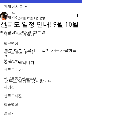
전체 게시물
Borim
전체 게시물
2022년 9월 19일
1분 분량
선무도 일정 안내! 9월,10월
선무도
최종 수정일:
2022년 9월 21일
선무도 수련 체험기
법문명상
하루 하루 푸르게 더 짙어 가는 가을하늘
선무도 홈트레이닝
이
붓다스토리
눈부신 날입니다.
선무도 기사
선무도총본산골굴사
선무도 일정을 공지합니다.
시명상
선무도사진
집중명상
골굴사