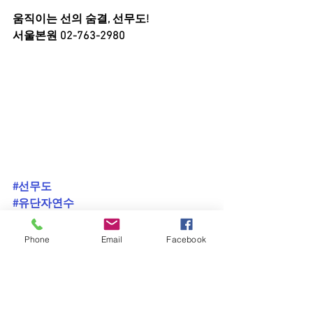
움직이는 선의 숨결, 선무도!
서울본원 02-763-2980
#선무도
#유단자연수
#승급심사
#승단심사
Phone
Email
Facebook
#선무도학술대회
#골굴사전통무예대회