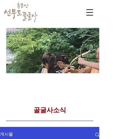
​커뮤니티
Golgulsa community
골굴사 템플스테이 소식
​골굴사소식
게시물