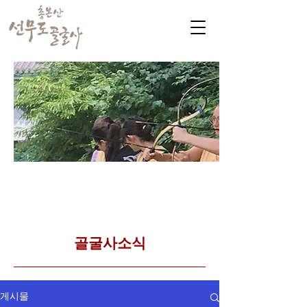
​커뮤니티
Golgulsa community
골굴사 템플스테이 소식
​골굴사소식
게시물