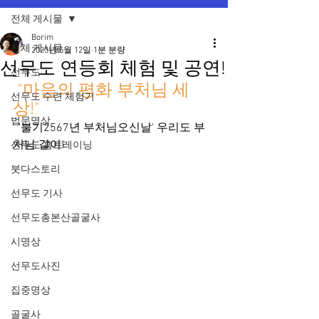
전체 게시물
Borim
전체 게시물
2023년 5월 12일
1분 분량
선무도 연등회 체험 및 공연!
선무도
 "마음의 평화 부처님 세
선무도 수련 체험기
상!"
법문명상
  '불기2567년 부처님오신날' 우리도 부
처님 같이!
선무도 홈트레이닝
붓다스토리
선무도 기사
선무도총본산골굴사
시명상
선무도사진
집중명상
골굴사