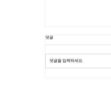
댓글
댓글을 입력하세요.
활기찬 기운 가득했던 중국인
단체 템플스테이
대한불교조계종 제 11교구 선무도 총본