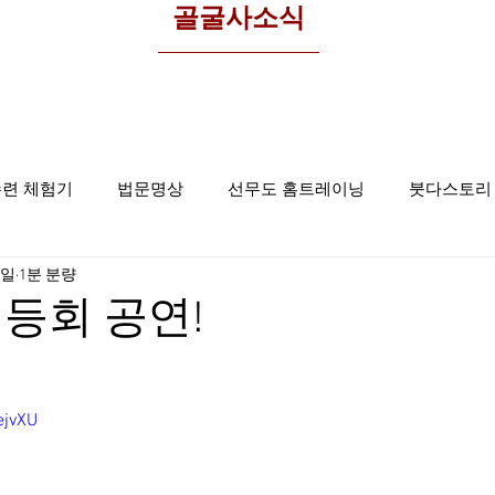
​골굴사소식
수련 체험기
법문명상
선무도 홈트레이닝
붓다스토리
5일
1분 분량
선무도사진
집중명상
골굴사
등회 공연!
ejvXU