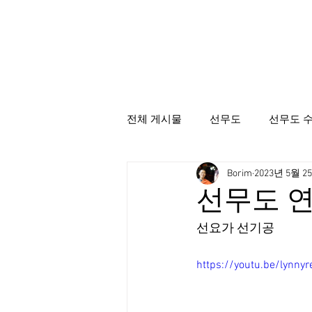
전체 게시물
선무도
선무도 
Borim
2023년 5월 2
선무도총본산골굴사
시명상
선무도 연
선요가 선기공
https://youtu.be/lynnyr