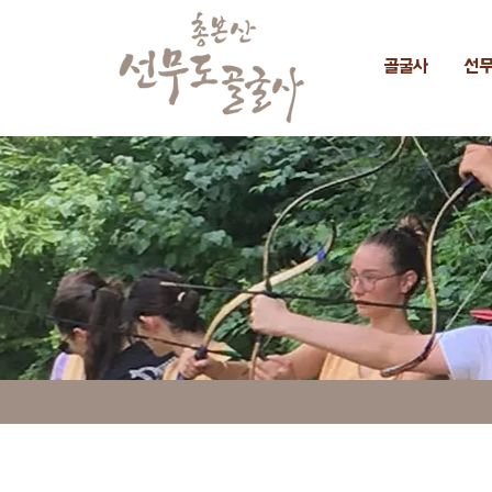
골굴사
선