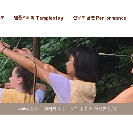
무도
템플스테이 Templestay
선무도 공연 Performance
골굴사소식
|
갤러리
|
1:1 문의
|
이전 게시판 보기