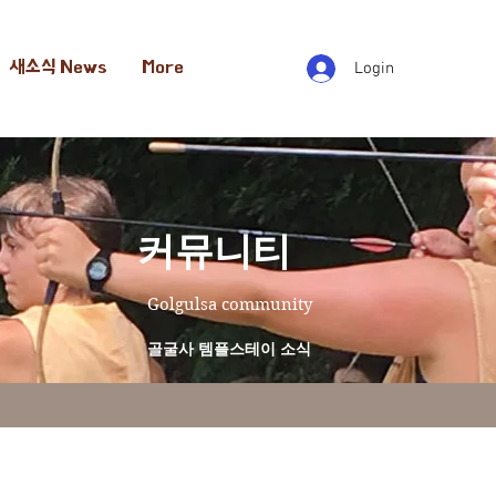
새소식 News
More
Login
​커뮤니티
Golgulsa community
골굴사 템플스테이 소식