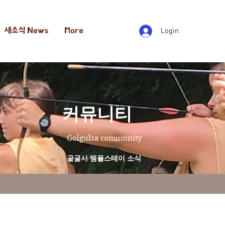
새소식 News
More
Login
​커뮤니티
Golgulsa community
골굴사 템플스테이 소식