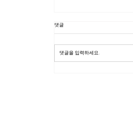
댓글
댓글을 입력하세요.
활기찬 기운 가득했던 중국인
단체 템플스테이
대한불교조계종 제 11교구 선무도 총본
경북 경주시 문무대왕면 기림로 101-5
. 골굴사 | 사찰고유번호 612-8
기도접수
.종무업무 054-744-1689 | 템플스테이 문의
054-775-168