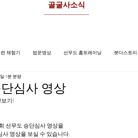
​골굴사소식
수련 체험기
법문명상
선무도 홈트레이닝
붓다스토리
9일
1분 분량
선무도사진
집중명상
골굴사
승단심사 영상
기!  
62회 선무도 승단심사 영상을
심사 영상을 보실 수 있습니다.