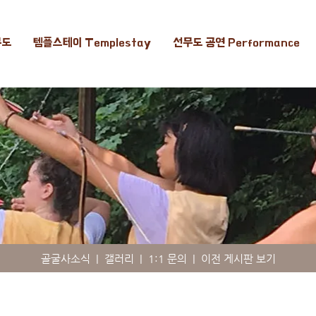
무도
템플스테이 Templestay
선무도 공연 Performance
골굴사소식
|
갤러리
|
1:1 문의
|
이전 게시판 보기