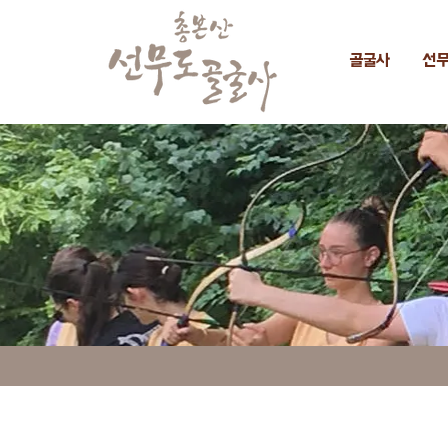
골굴사
선