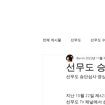
전체 게시물
선무도
선무도 
Borim
2022년 11월 
선무도총본산골굴사
시명상
선무도 
선무도 승단심사 영상보
지난 10월 22일 제
선무도 TV 채널에서 