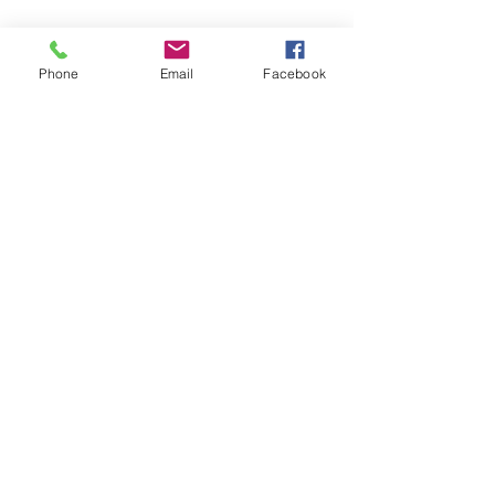
Phone
Email
Facebook
상담 예약 문의
 02-763-2980
홈페이지 선무도서울본원 
www.seonmudoseoul.com
페이스북 Facebook 
www.facebook.com/seonmudoseoul
인스타그램 
https://www.instagram.com/seonmudo_seoul/
유튜브 선무도TV 