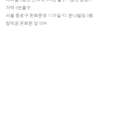
지하철 3호선 안국역 3/4번 출구, 1호선 종로3
가역 6번출구
서울 종로구 돈화문로 11가길 93. 운니빌딩 3층.
창덕궁 돈화문 앞 50M.