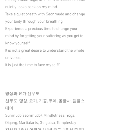
quietly looks back on my mind.
Take a quiet breath with Seonmudo and change 
your body through your breathing,
Experience a precious time to change your 
mind by forgetting your suffering as you get to 
know yourself.
It is not a great desire to understand the whole 
universe,
It is just the time to face myself!"
명상과 요가 선무도!
선무도, 명상, 요가, 기공, 무예, 골굴사, 템플스
테이
Sunmudo(seonmudo), Mindfulness, Yoga, 
Qiqong, Martialarts, Golgulsa, Templestay