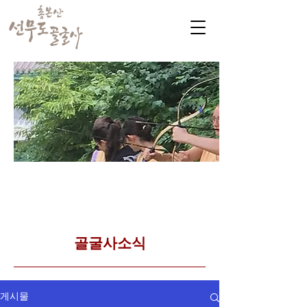
​커뮤니티
Golgulsa community
골굴사 템플스테이 소식
​골굴사소식
게시물