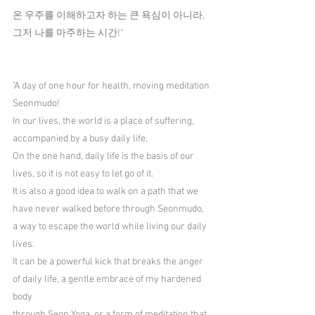
온 우주를 이해하고자 하는 큰 욕심이 아니라,
그저 나를 마주하는 시간!"
"A day of one hour for health, moving meditation 
Seonmudo!
In our lives, the world is a place of suffering, 
accompanied by a busy daily life.
On the one hand, daily life is the basis of our 
lives, so it is not easy to let go of it.
It is also a good idea to walk on a path that we 
have never walked before through Seonmudo,
a way to escape the world while living our daily 
lives.
It can be a powerful kick that breaks the anger 
of daily life, a gentle embrace of my hardened 
body
through Seon Yoga, or a form of meditation that 