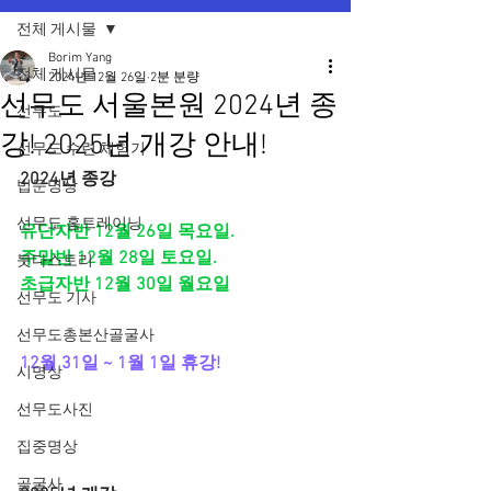
전체 게시물
Borim Yang
전체 게시물
2024년 12월 26일
2분 분량
선무도 서울본원 2024년 종
선무도
강! 2025년 개강 안내!
선무도 수련 체험기
2024년 종강
법문명상
선무도 홈트레이닝
유단자반 12월 26일 목요일.
주말반 12월 28일 토요일.
붓다스토리
초급자반 12월 30일 월요일
선무도 기사
선무도총본산골굴사
12월 31일 ~ 1월 1일 휴강!
시명상
선무도사진
집중명상
골굴사