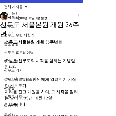
전체 게시물
Borim
전체 게시물
2020년 10월 12일
1분 분량
선무도 서울본원 개원 36주
선무도
년 !!!
선무도 수련 체험기
선무도 서울본원 개원 36주년 !!!
법문명상
선무도 홈트레이닝
오늘은 선무도의 시작을 알리는 기념일
붓다스토리
입니다. 
선무도 기사
선무도총본산골굴사
1984년 부터 일반인에게 알려지기 시작
한 선무도가
시명상
자리를 잡고 개원을 하여, 그 시작을 알리
선무도사진
는 날이 1985년 10월 12일
이었습니다.
집중명상
골굴사