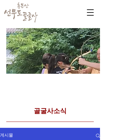
​커뮤니티
Golgulsa community
골굴사 템플스테이 소식
​골굴사소식
게시물