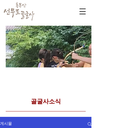
​커뮤니티
Golgulsa community
골굴사 템플스테이 소식
​골굴사소식
게시물