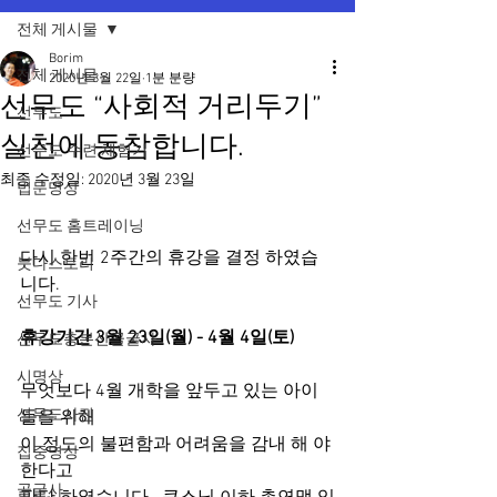
전체 게시물
Borim
전체 게시물
2020년 3월 22일
1분 분량
선무도 “사회적 거리두기”
선무도
실천에 동참합니다.
선무도 수련 체험기
최종 수정일:
2020년 3월 23일
법문명상
선무도 홈트레이닝
다시 한번 2주간의 휴강을 결정 하였습
붓다스토리
니다. 
선무도 기사
휴강기간 3월 23일(월) - 4월 4일(토)
선무도총본산골굴사
시명상
무엇보다 4월 개학을 앞두고 있는 아이
선무도사진
들을 위해
이 정도의 불편함과 어려움을 감내 해 야 
집중명상
한다고 
골굴사