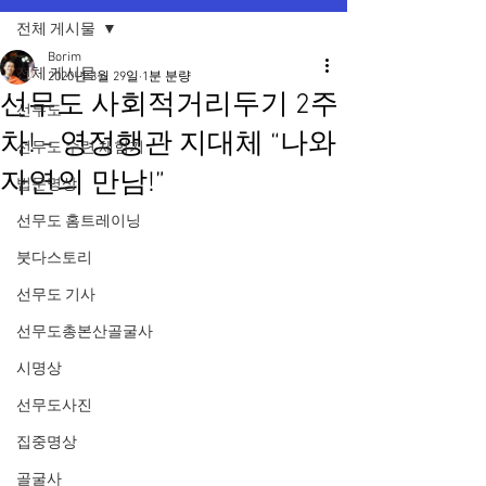
전체 게시물
Borim
전체 게시물
2020년 3월 29일
1분 분량
선무도 사회적거리두기 2주
선무도
차! - 영정행관 지대체 “나와
선무도 수련 체험기
자연의 만남!”
법문명상
선무도 홈트레이닝
붓다스토리
선무도 기사
선무도총본산골굴사
시명상
선무도사진
집중명상
골굴사