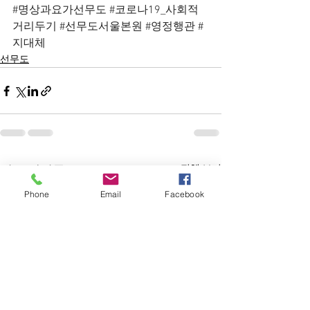
#명상과요가선무도
#코로나19_사회적
거리두기
#선무도서울본원
#영정행관
#
지대체
선무도
전체 보기
최근 게시물
Phone
Email
Facebook