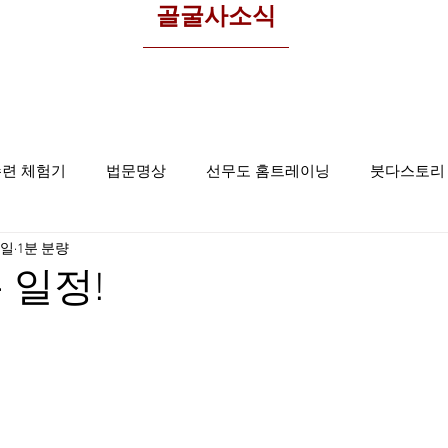
​골굴사소식
수련 체험기
법문명상
선무도 홈트레이닝
붓다스토리
9일
1분 분량
선무도사진
집중명상
골굴사
 일정!