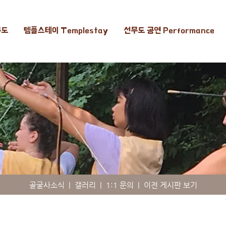
무도
템플스테이 Templestay
선무도 공연 Performance
골굴사소식
|
갤러리
|
1:1 문의
|
이전 게시판 보기