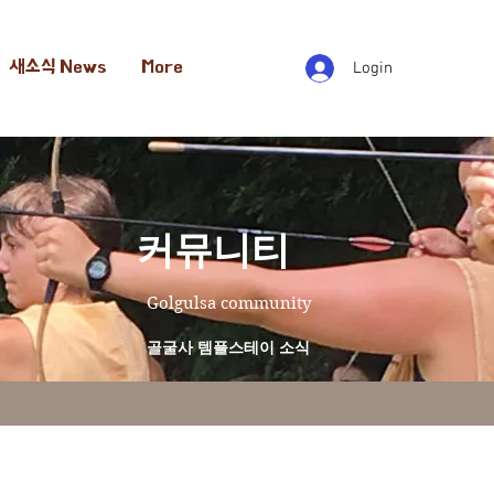
새소식 News
More
Login
​커뮤니티
Golgulsa community
골굴사 템플스테이 소식