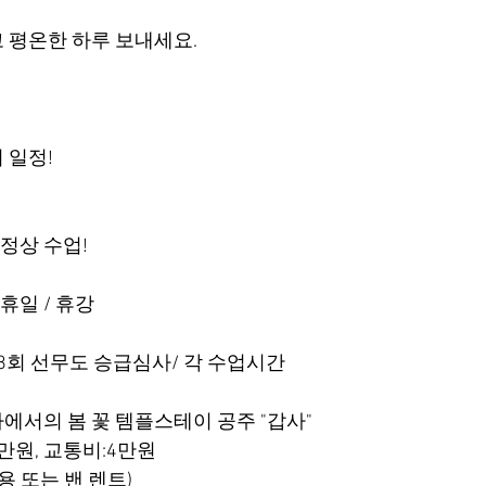
 평온한 하루 보내세요.
 일정!
 정상 수업!
공휴일 / 휴강
토 제98회 선무도 승급심사/ 각 수업시간
일 산사에서의 봄 꽃 템플스테이 공주 "갑사"
만원, 교통비:4만원
용 또는 밴 렌트)