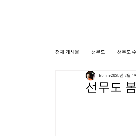
전체 게시물
선무도
선무도 
Borim
2025년 2월 1
선무도총본산골굴사
시명상
선무도 봄