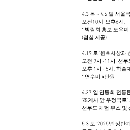
4.3 목 ~ 4.6 일 
오전10시-오후6시.
* 박람회 홍보 도우미
(점심 제공)
4.19 토 '원효사상
오전 9시~11시. 선
오후 1시~ 5시. 학
* 연수비 4만원.
4.27 일 연등회 전
'조계사 앞 우정국로'
선무도 체험 부스 및 
5.3 토 '2025년 상