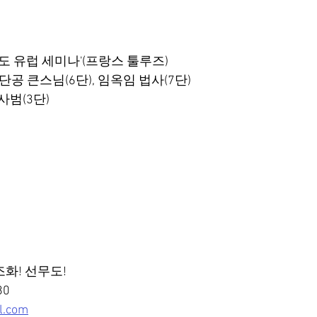
 '선무도 유럽 세미나'(프랑스 툴루즈)
단공 큰스님(6단), 임옥임 법사(7단)
사범(3단)
화! 선무도!
80
l.com