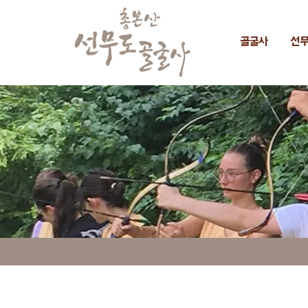
골굴사
선