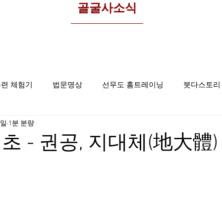
​골굴사소식
수련 체험기
법문명상
선무도 홈트레이닝
붓다스토리
1일
1분 분량
선무도사진
집중명상
골굴사
 - 권공, 지대체(地大體) 