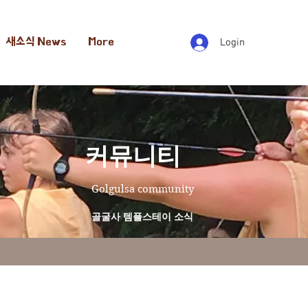
새소식 News
More
Login
​커뮤니티
Golgulsa community
골굴사 템플스테이 소식