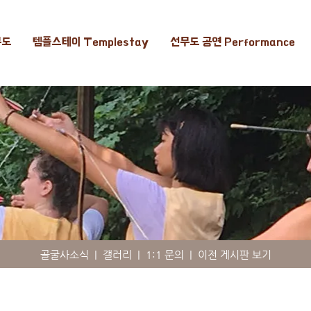
무도
템플스테이 Templestay
선무도 공연 Performance
골굴사소식
|
갤러리
|
1:1 문의
|
이전 게시판 보기