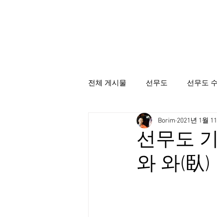
전체 게시물
선무도
선무도 
Borim
2021년 1월 1
선무도총본산골굴사
시명상
선무도 기초
와 와(臥)