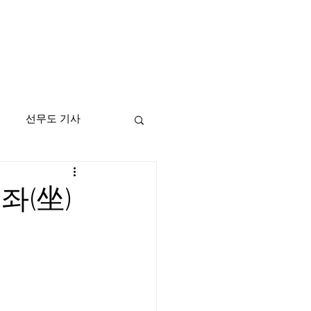
선무도 기사
좌(坐)