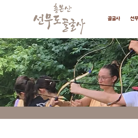
골굴사
선