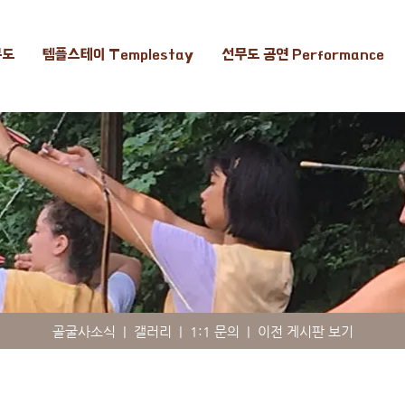
무도
템플스테이 Templestay
선무도 공연 Performance
골굴사소식
|
갤러리
|
1:1 문의
|
이전 게시판 보기