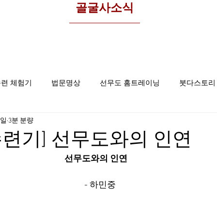
​골굴사소식
수련 체험기
법문명상
선무도 홈트레이닝
붓다스토리
8일
3분 분량
선무도사진
집중명상
골굴사
련기] 선무도와의 인연
선무도와의 인연
   - 하민중  