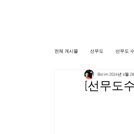
전체 게시물
선무도
선무도 
Borim
2024년 6월 2
선무도총본산골굴사
시명상
[선무도수