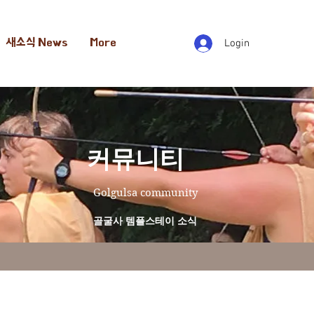
새소식 News
More
Login
​커뮤니티
Golgulsa community
골굴사 템플스테이 소식