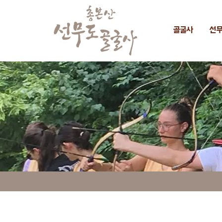
골굴사
선