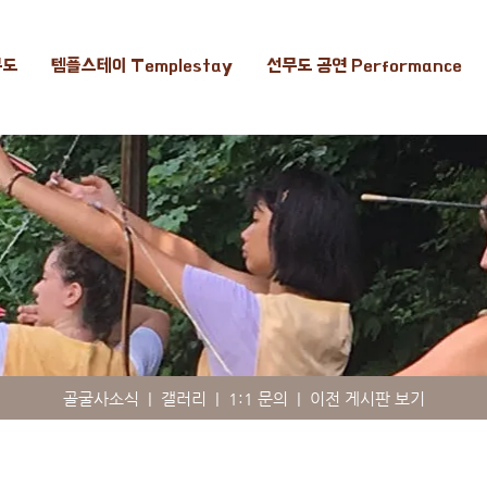
무도
템플스테이 Templestay
선무도 공연 Performance
골굴사소식
|
갤러리
|
1:1 문의
|
이전 게시판 보기