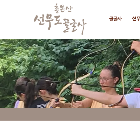
골굴사
선