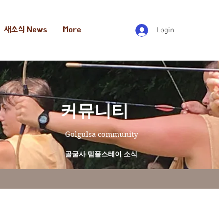
새소식 News
More
Login
​커뮤니티
Golgulsa community
골굴사 템플스테이 소식