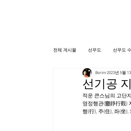
전체 게시물
선무도
선무도 
Borim
2023년 5월 1
선무도총본산골굴사
시명상
선기공 지대
적운 큰스님의 고단자
영정행관(靈靜行觀) 
행(行), 주(住), 좌(坐