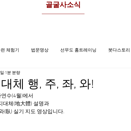
​골굴사소식
수련 체험기
법문명상
선무도 홈트레이닝
붓다스토리
3일
1분 분량
선무도사진
집중명상
골굴사
체 행, 주, 좌, 와!
연수(4월)에서 
지대체(地大體) 설명과
), 와(臥) 실기 지도 영상입니다.