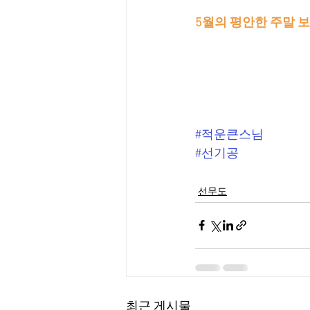
5월의 평안한 주말 
#적운큰스님
#선기공
선무도
최근 게시물