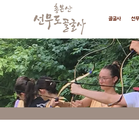
골굴사
선