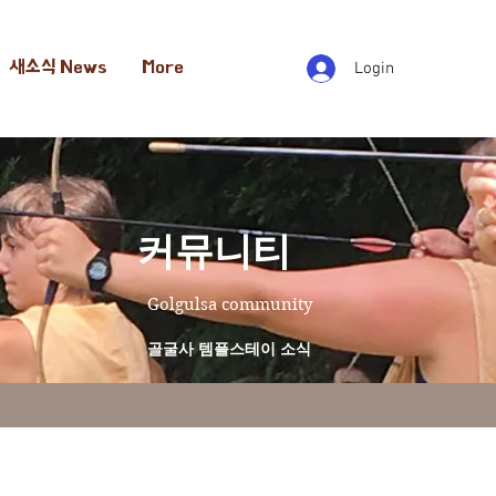
새소식 News
More
Login
​커뮤니티
Golgulsa community
골굴사 템플스테이 소식