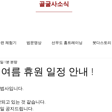
​골굴사소식
수련 체험기
법문명상
선무도 홈트레이닝
붓다스토리
8일
1분 분량
선무도사진
집중명상
골굴사
여름 휴원 일정 안내 !
법사입니다.
되고 있는 것 같습니다.
가일 공지드립니다.