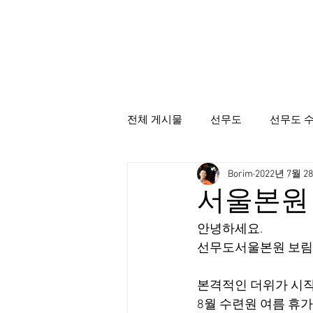
전체 게시물
선무도
선무도 
Borim
2022년 7월 2
선무도총본산골굴사
시명상
서울본원 
안녕하세요.
선무도서울본원 보림
본격적인 더위가 시작
8월 수련원 여름 휴