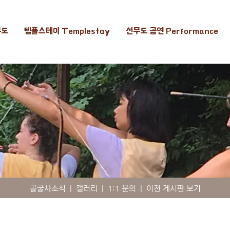
무도
템플스테이 Templestay
선무도 공연 Performance
골굴사소식
|
갤러리
|
1:1 문의
|
이전 게시판 보기