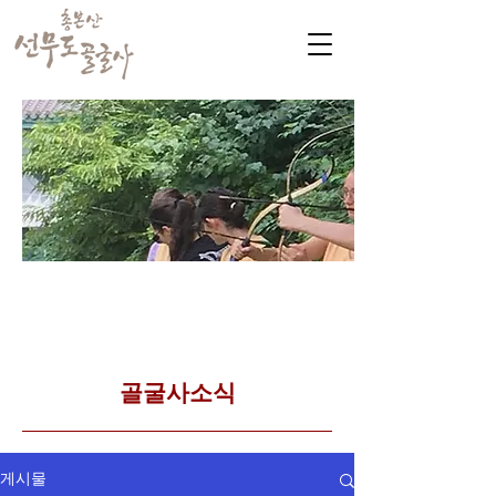
​커뮤니티
Golgulsa community
골굴사 템플스테이 소식
​골굴사소식
게시물