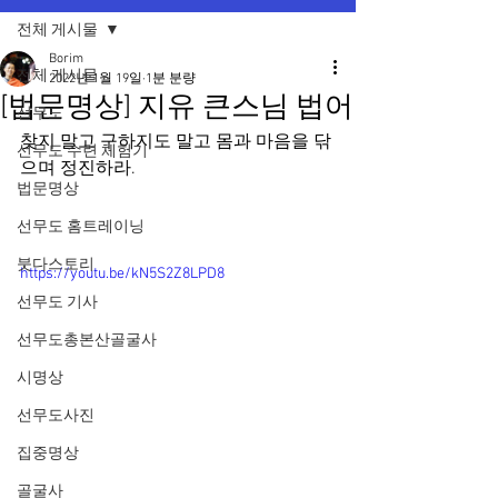
전체 게시물
Borim
전체 게시물
2022년 1월 19일
1분 분량
[법문명상] 지유 큰스님 법어
선무도
찾지 말고 구하지도 말고 몸과 마음을 닦
선무도 수련 체험기
으며 정진하라.
법문명상
선무도 홈트레이닝
붓다스토리
https://youtu.be/kN5S2Z8LPD8
선무도 기사
선무도총본산골굴사
시명상
선무도사진
집중명상
골굴사