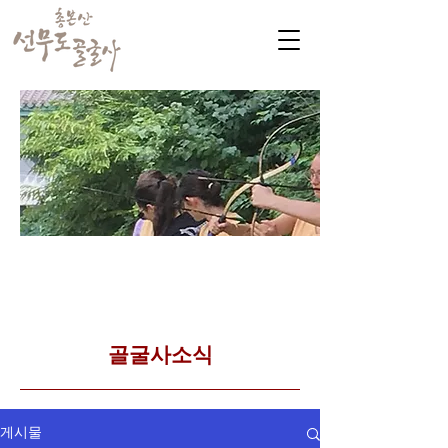
​커뮤니티
Golgulsa community
골굴사 템플스테이 소식
​골굴사소식
게시물