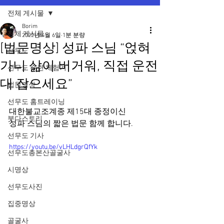
전체 게시물
Borim
전체 게시물
2022년 4월 6일
1분 분량
[법문명상] 성파 스님 “얹혀
선무도
가니 삶이 버거워, 직접 운전
선무도 수련 체험기
대 잡으세요”
법문명상
선무도 홈트레이닝
대한불교조계종 제15대 종정이신 
붓다스토리
성파 스님의 짧은 법문 함께 합니다.
선무도 기사
https://youtu.be/vLHLdgrQfYk
선무도총본산골굴사
시명상
선무도사진
집중명상
골굴사