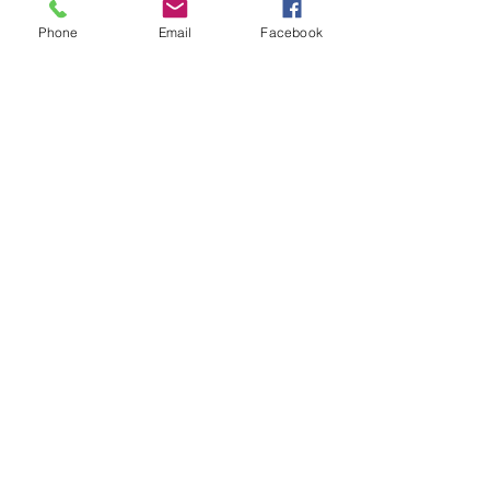
Phone
Email
Facebook
댓글
댓글을 입력하세요.
[법문명상] 종교의 핵심은
[법문명상] 향봉스님
무엇입니까?
'윤회'