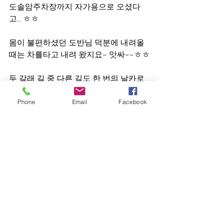
도솔암주차장까지 자가용으로 오셨다
고.. ㅎㅎ
몸이 불편하셨던 도반님 덕분에 내려올
때는 차를타고 내려 왔지요~ 앗싸~~ㅎㅎ
두 갈래 길 중 다른 길도 한 번의 날카로
운 바위산을 거쳐야 했다더군요   차~~
Phone
Email
Facebook
암 쉽지요잉~~ㅋ
모두모두 고생 많으셨습니다~~ 
사범님과 도반님들 덕분에 멋진 추억 간
직하게 되었습니다.
하나하나의 일정들이 소중하고 행복했지
만,