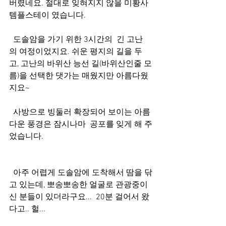
버렸네요. 절대로 잊혀지지 않을 미황사 
템플스테이 였습니다.  
  도솔암을 가기 위한 3시간의  긴 고난
의 여정이었지요. 쉬운 평지의 길을 두
고, 고난의 바위산 능선 길(바위산인줄 모
름)을 선택한 댓가는 매웠지만 아름다웠
지요~ 
  사방으로 빙둘러 확장되어 보이는 아름
다운 풍경은 잠시나마  공포를 잊게 해 주
었습니다.
  아주 어렵게 도솔암에 도착해서 땀을 닦
고 있는데, 뽀송뽀송한 얼굴로 관광중이
신 분들이 있더라구요...  20분 걸어서 왔
다고.. 헐...