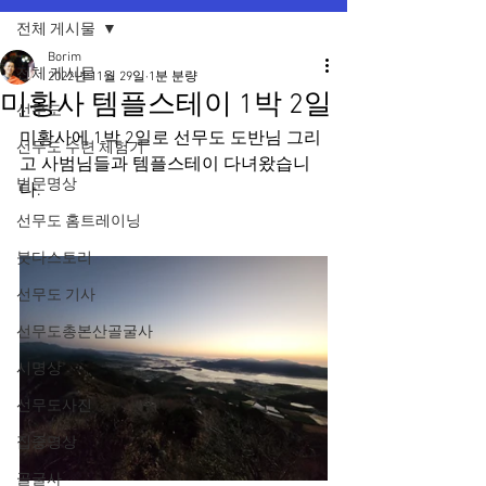
전체 게시물
Borim
전체 게시물
2022년 11월 29일
1분 분량
미황사 템플스테이 1박 2일
선무도
미황사에 1박 2일로 선무도 도반님 그리
선무도 수련 체험기
고 사범님들과 템플스테이 다녀왔습니
법문명상
다.
선무도 홈트레이닝
붓다스토리
선무도 기사
선무도총본산골굴사
시명상
선무도사진
집중명상
골굴사