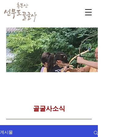
​커뮤니티
Golgulsa community
골굴사 템플스테이 소식
​골굴사소식
게시물