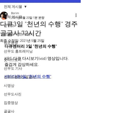
전체 게시물
Borim
전체 게시물
2021년 5월 20일
1분 분량
다큐3일 "천년의 수행" 경주
선무도
골굴사 72시간
선무도 수련 체험기
최종 수정일:
2021년 5월 25일
법문명상
다큐멘터리 3일 "천년의 수행" 
선무도 홈트레이닝
KBS 다큐 다시보기(vod) 영상입니다.
붓다스토리
즐겁게 감상하세요. 
선무도 기사
KBS다큐3일 "천년의 수행"
선무도총본산골굴사
시명상
선무도사진
집중명상
골굴사