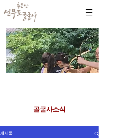
​커뮤니티
Golgulsa community
골굴사 템플스테이 소식
​골굴사소식
게시물