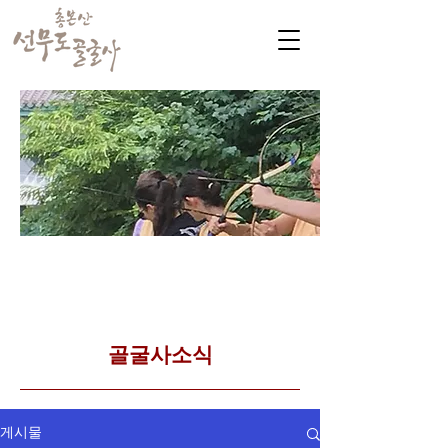
​커뮤니티
Golgulsa community
골굴사 템플스테이 소식
​골굴사소식
게시물