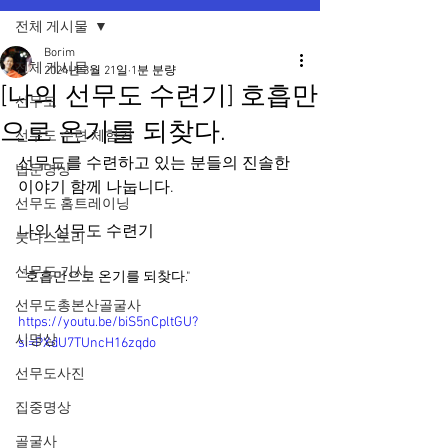
전체 게시물
Borim
전체 게시물
2024년 3월 21일
1분 분량
[나의 선무도 수련기] 호흡만
선무도
으로 온기를 되찾다.
선무도 수련 체험기
선무도를 수련하고 있는 분들의 진솔한 
법문명상
이야기 함께 나눕니다. 
선무도 홈트레이닝
나의 선무도 수련기
붓다스토리
선무도 기사
 "호흡만으로 온기를 되찾다." 
선무도총본산골굴사
https://youtu.be/biS5nCpltGU?
시명상
si=PXdU7TUncH16zqdo
선무도사진
집중명상
골굴사