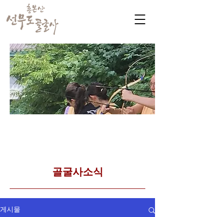
​커뮤니티
Golgulsa community
골굴사 템플스테이 소식
​골굴사소식
게시물