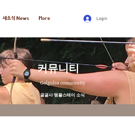
새소식 News
More
Login
​커뮤니티
Golgulsa community
골굴사 템플스테이 소식