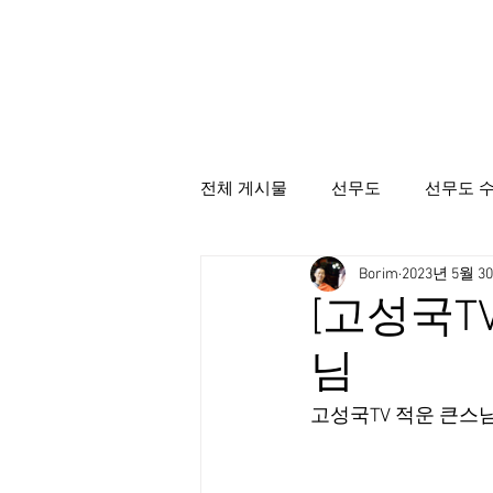
전체 게시물
선무도
선무도 
Borim
2023년 5월 3
선무도총본산골굴사
시명상
[고성국T
님
고성국TV 적운 큰스