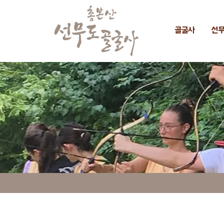
골굴사
선