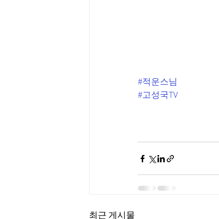
#적운스님
#고성국TV
최근 게시물