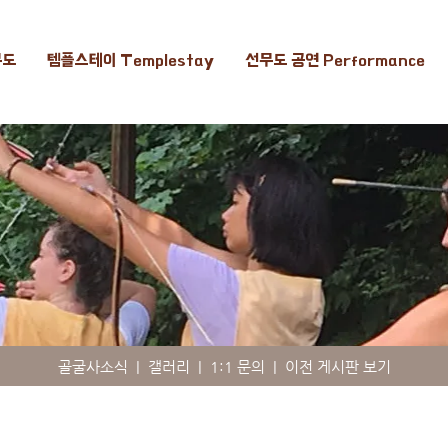
무도
템플스테이 Templestay
선무도 공연 Performance
골굴사소식
|
갤러리
|
1:1 문의
|
이전 게시판 보기