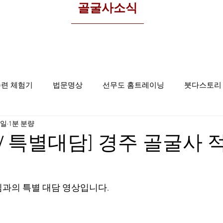
​골굴사소식
수련 체험기
법문명상
선무도 홈트레이닝
붓다스토리
0일
1분 분량
선무도사진
집중명상
골굴사
V 특별대담] 경주 골굴사 
님과의 특별 대담 영상입니다.