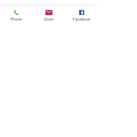
Phone
Email
Facebook
댓글
108배 방석 세탁
댓글을 입력하세요.
활기찬 기운 가득했던 중국