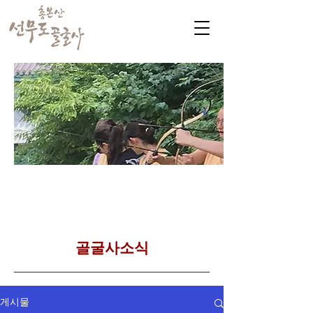
​커뮤니티
Golgulsa community
골굴사 템플스테이 소식
​골굴사소식
게시물