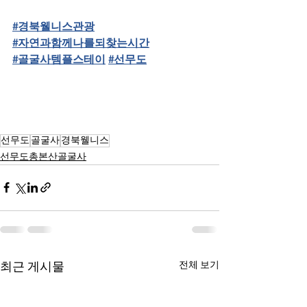
#경북웰니스관광
#자연과함께나를되찾는시간
#골굴사템플스테이
#선무도
선무도
골굴사
경북웰니스
선무도총본산골굴사
전체 보기
최근 게시물