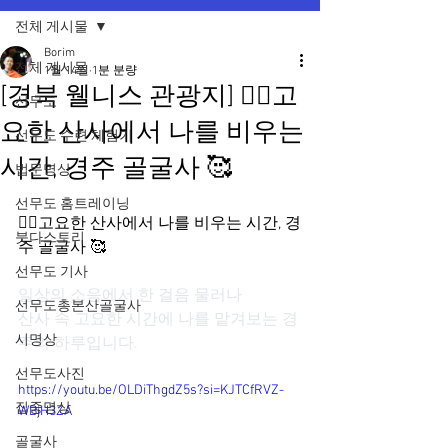
전체 게시물
Borim
전체 게시물
1월 14일
1분 분량
[경북 웰니스 관광지] 🧘‍♀고
선무도
요한 산사에서 나를 비우는
선무도 수련 체험기
시간, 경주 골굴사 🥰
법문명상
선무도 홈트레이닝
🧘‍♀고요한 산사에서 나를 비우는 시간, 경
붓다스토리
주 골굴사 🥰
선무도 기사
일상의 소음에서 한 걸음 물러나
선무도총본산골굴사
산사 속 고요한 시간에 나를 맡겨보는 경
시명상
주의 하루입니다.
선무도사진
https://youtu.be/OLDiThgdZ5s?si=KJTCfRVZ-
집중명상
WBjH3ZA
골굴사