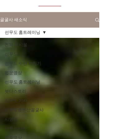
골굴사 새소식
선무도 홈트레이닝
전체 게시물
선무도
선무도 수련 체험기
법문명상
선무도 홈트레이닝
붓다스토리
선무도 기사
선무도총본산골굴사
시명상
선무도사진
집중명상