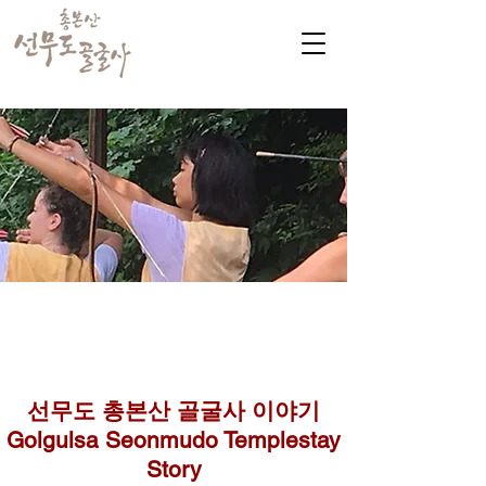
​커뮤니티
Golgulsa community
골굴사 템플스테이 소식
선무도 총본산 골굴사 이야기
Golgulsa Seonmudo Templestay
Story